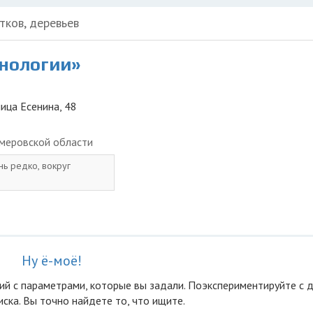
тков, деревьев
хнологии»
лица Есенина, 48
меровской области
нь редко, вокруг
Ну ё-моё!
ий с параметрами, которые вы задали. Поэкспериментируйте с 
ска. Вы точно найдете то, что ищите.