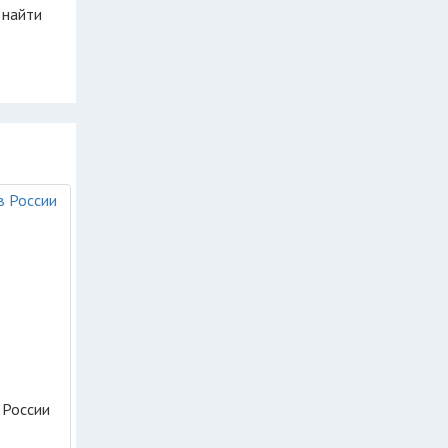
 найти
 России