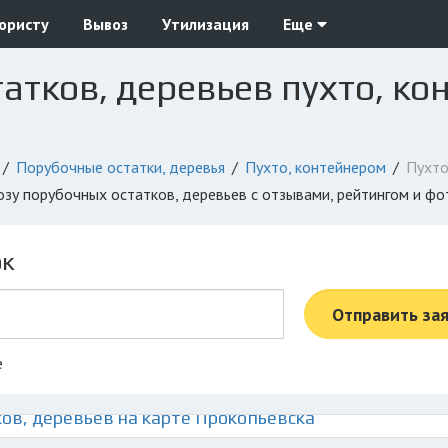
юристу
Вывоз
Утилизация
Еще
атков, деревьев пухто, ко
Порубочные остатки, деревья
Пухто, контейнером
Пухто
возу порубочных остатков, деревьев с отзывами, рейтингом и ф
ок
Отправить за
е
ов, деревьев на карте Прокопьевска