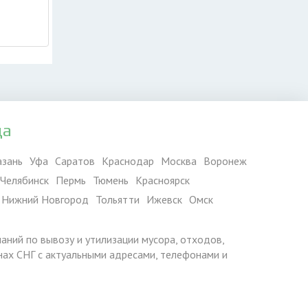
да
азань
Уфа
Саратов
Краснодар
Москва
Воронеж
Челябинск
Пермь
Тюмень
Красноярск
Нижний Новгород
Тольятти
Ижевск
Омск
паний по вывозу и утилизации мусора, отходов,
ранах СНГ с актуальными адресами, телефонами и