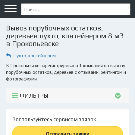
Меню
Главная
Вывоз порубочных остатков,
Вопрос юристу
деревьев пухто, контейнером 8 м3
в Прокопьевске
Прокопьевск
Пухто, контейнером
ПОЛЬЗОВАТЕЛЯМ
Компании
в Прокопьевске зарегистрирована 1 компания по вывозу
порубочных остатков, деревьев с отзывами, рейтингом и
Экоблог
фотографиями
КОМПАНИЯМ
ФИЛЬТРЫ
Личный кабинет
© 2026 Все права защищены
Воспользуйтесь сервисом заявок
Отправить заявку