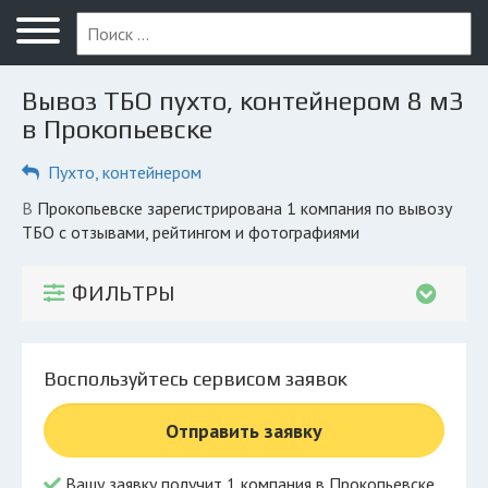
Меню
Главная
Вывоз ТБО пухто, контейнером 8 м3
Вопрос юристу
в Прокопьевске
Прокопьевск
Пухто, контейнером
ПОЛЬЗОВАТЕЛЯМ
в Прокопьевске зарегистрирована 1 компания по вывозу
ТБО с отзывами, рейтингом и фотографиями
Компании
Экоблог
ФИЛЬТРЫ
КОМПАНИЯМ
Личный кабинет
Воспользуйтесь сервисом заявок
© 2026 Все права защищены
Отправить заявку
Вашу заявку получит 1 компания в Прокопьевске