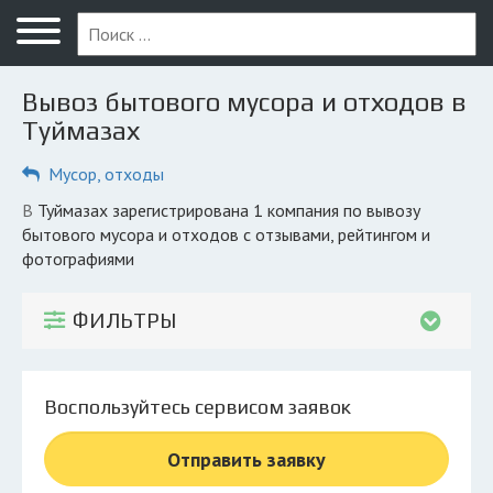
Меню
Главная
Вывоз бытового мусора и отходов в
Вопрос юристу
Туймазах
Туймазы
Мусор, отходы
ПОЛЬЗОВАТЕЛЯМ
в Туймазах зарегистрирована 1 компания по вывозу
бытового мусора и отходов с отзывами, рейтингом и
Вывоз
фотографиями
Рег. операторы
ФИЛЬТРЫ
Обеззараживание
КОМПАНИЯМ
Личный кабинет
Воспользуйтесь сервисом заявок
Отправить заявку
© 2026 Все права защищены