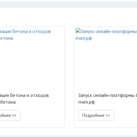
ация бетона и отходов
Запуск онлайн-платформы 
обетона
пчёл.рф
обнее >>
Подробнее >>