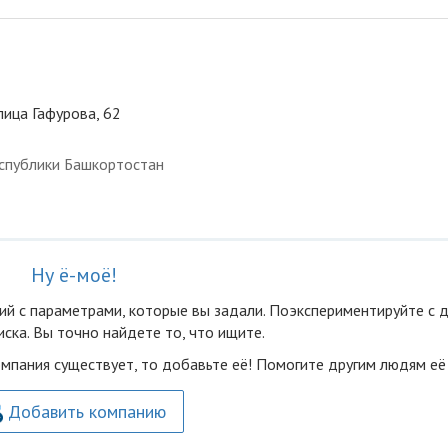
лица Гафурова, 62
спублики Башкортостан
Ну ё-моё!
ий с параметрами, которые вы задали. Поэкспериментируйте с 
ска. Вы точно найдете то, что ищите.
омпания существует, то добавьте её! Помогите другим людям её
Добавить компанию