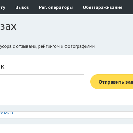
сту
Вывоз
Рег. операторы
Обеззараживание
зах
мусора с отзывами, рейтингом и фотографиями
ок
Отправить за
уймаз