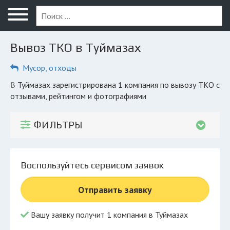
Меню
Главная
Вывоз ТКО в Туймазах
Вопрос юристу
Мусор, отходы
Туймазы
в Туймазах зарегистрирована 1 компания по вывозу ТКО с
ПОЛЬЗОВАТЕЛЯМ
отзывами, рейтингом и фотографиями
Вывоз
ФИЛЬТРЫ
Рег. операторы
Обеззараживание
Воспользуйтесь сервисом заявок
КОМПАНИЯМ
Отправить заявку
Личный кабинет
Вашу заявку получит 1 компания в Туймазах
© 2026 Все права защищены