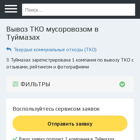
Меню
Главная
Вывоз ТКО мусоровозом в
Вопрос юристу
Туймазах
Туймазы
Твердые коммунальные отходы (ТКО)
ПОЛЬЗОВАТЕЛЯМ
в Туймазах зарегистрирована 1 компания по вывозу ТКО с
отзывами, рейтингом и фотографиями
Вывоз
Рег. операторы
ФИЛЬТРЫ
Обеззараживание
КОМПАНИЯМ
Воспользуйтесь сервисом заявок
Личный кабинет
Отправить заявку
© 2026 Все права защищены
Вашу заявку получит 1 компания в Туймазах