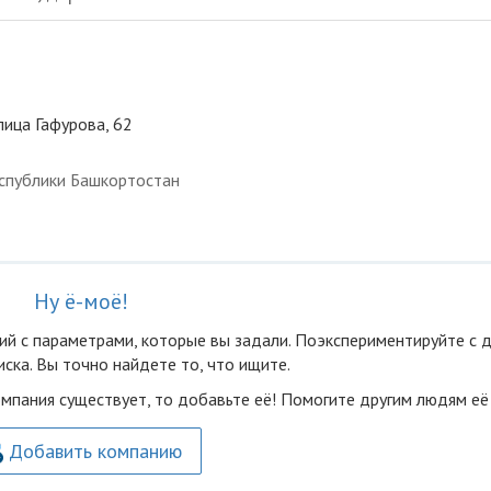
лица Гафурова, 62
спублики Башкортостан
Ну ё-моё!
ий с параметрами, которые вы задали. Поэкспериментируйте с 
ска. Вы точно найдете то, что ищите.
омпания существует, то добавьте её! Помогите другим людям её
Добавить компанию