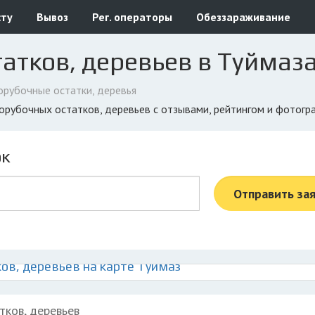
сту
Вывоз
Рег. операторы
Обеззараживание
атков, деревьев в Туймаз
орубочные остатки, деревья
 порубочных остатков, деревьев с отзывами, рейтингом и фотог
ок
Отправить за
ов, деревьев на карте Туймаз
тков, деревьев