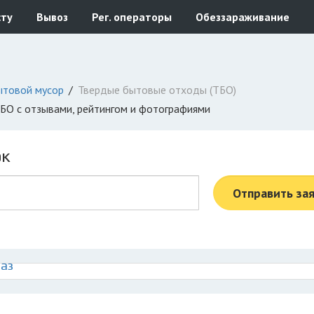
сту
Вывоз
Рег. операторы
Обеззараживание
ытовой мусор
Твердые бытовые отходы (ТБО)
 ТБО с отзывами, рейтингом и фотографиями
ок
Отправить за
аз