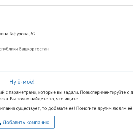
лица Гафурова, 62
спублики Башкортостан
Ну ё-моё!
ий с параметрами, которые вы задали. Поэкспериментируйте с 
ска. Вы точно найдете то, что ищите.
омпания существует, то добавьте её! Помогите другим людям её
Добавить компанию