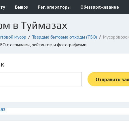
сту
Вывоз
Рег. операторы
Обеззараживание
ом в Туймазах
ытовой мусор
Твердые бытовые отходы (ТБО)
Мусоровозо
 ТБО с отзывами, рейтингом и фотографиями
ок
Отправить за
аз