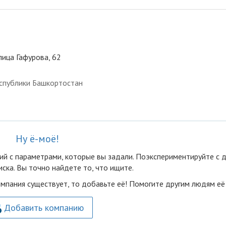
лица Гафурова, 62
спублики Башкортостан
Ну ё-моё!
ий с параметрами, которые вы задали. Поэкспериментируйте с 
ска. Вы точно найдете то, что ищите.
омпания существует, то добавьте её! Помогите другим людям её
Добавить компанию