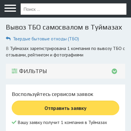
Меню
Главная
Вывоз ТБО самосвалом в Туймазах
Вопрос юристу
Твердые бытовые отходы (ТБО)
Туймазы
в Туймазах зарегистрирована 1 компания по вывозу ТБО с
ПОЛЬЗОВАТЕЛЯМ
отзывами, рейтингом и фотографиями
Вывоз
ФИЛЬТРЫ
Рег. операторы
Обеззараживание
Воспользуйтесь сервисом заявок
КОМПАНИЯМ
Отправить заявку
Личный кабинет
Вашу заявку получит 1 компания в Туймазах
© 2026 Все права защищены