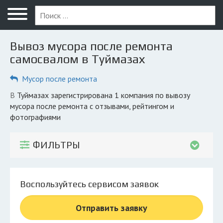
Меню
Главная
Вывоз мусора после ремонта
Вопрос юристу
самосвалом в Туймазах
Туймазы
Мусор после ремонта
ПОЛЬЗОВАТЕЛЯМ
в Туймазах зарегистрирована 1 компания по вывозу
мусора после ремонта с отзывами, рейтингом и
Вывоз
фотографиями
Рег. операторы
ФИЛЬТРЫ
Обеззараживание
КОМПАНИЯМ
Личный кабинет
Воспользуйтесь сервисом заявок
Отправить заявку
© 2026 Все права защищены