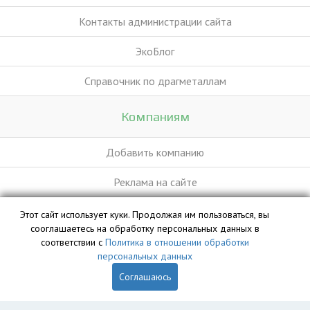
Контакты администрации сайта
ЭкоБлог
Справочник по драгметаллам
Компаниям
Добавить компанию
Реклама на сайте
Этот сайт использует куки. Продолжая им пользоваться, вы
База данных сайта vyvoz.org является интеллектуальной
сооглашаетесь на обработку персональных данных в
собственностью ООО «Профит» и охраняется законом.
соответствии с
Политика в отношении обработки
персональных данных
Соглашаюсь