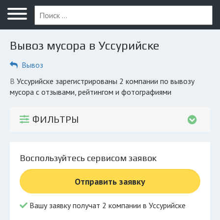
Меню
Главная
Вывоз мусора в Уссурийске
Вопрос юристу
Вывоз
Уссурийск
в Уссурийске зарегистрированы 2 компании по вывозу
ПОЛЬЗОВАТЕЛЯМ
мусора с отзывами, рейтингом и фотографиями
Компании
ФИЛЬТРЫ
Экоблог
КОМПАНИЯМ
Воспользуйтесь сервисом заявок
Личный кабинет
Отправить заявку
© 2026 Все права защищены
Вашу заявку получат 2 компании в Уссурийске