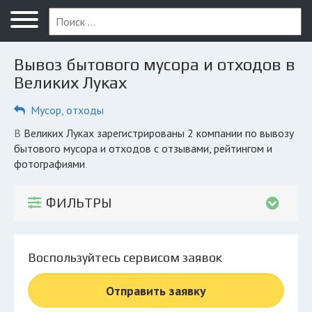
Меню
Главная
Вывоз бытового мусора и отходов в
Вопрос юристу
Великих Луках
Великие Луки
Мусор, отходы
ПОЛЬЗОВАТЕЛЯМ
в Великих Луках зарегистрированы 2 компании по вывозу
бытового мусора и отходов с отзывами, рейтингом и
Компании
фотографиями
Экоблог
ФИЛЬТРЫ
КОМПАНИЯМ
Личный кабинет
Воспользуйтесь сервисом заявок
© 2026 Все права защищены
Отправить заявку