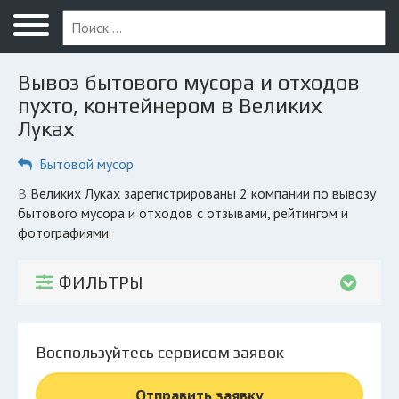
Меню
Главная
Вывоз бытового мусора и отходов
Вопрос юристу
пухто, контейнером в Великих
Луках
Великие Луки
Бытовой мусор
ПОЛЬЗОВАТЕЛЯМ
Компании
в Великих Луках зарегистрированы 2 компании по вывозу
бытового мусора и отходов с отзывами, рейтингом и
Экоблог
фотографиями
КОМПАНИЯМ
ФИЛЬТРЫ
Личный кабинет
© 2026 Все права защищены
Воспользуйтесь сервисом заявок
Отправить заявку