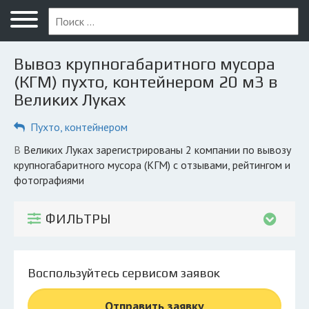
Меню
Главная
Вывоз крупногабаритного мусора
Вопрос юристу
(КГМ) пухто, контейнером 20 м3 в
Великих Луках
Великие Луки
Пухто, контейнером
ПОЛЬЗОВАТЕЛЯМ
Компании
в Великих Луках зарегистрированы 2 компании по вывозу
крупногабаритного мусора (КГМ) с отзывами, рейтингом и
Экоблог
фотографиями
КОМПАНИЯМ
ФИЛЬТРЫ
Личный кабинет
© 2026 Все права защищены
Воспользуйтесь сервисом заявок
Отправить заявку