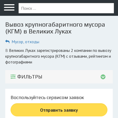
Меню
Главная
Вывоз крупногабаритного мусора
Вопрос юристу
(КГМ) в Великих Луках
Великие Луки
Мусор, отходы
ПОЛЬЗОВАТЕЛЯМ
в Великих Луках зарегистрированы 2 компании по вывозу
крупногабаритного мусора (КГМ) с отзывами, рейтингом и
Компании
фотографиями
Экоблог
ФИЛЬТРЫ
КОМПАНИЯМ
Личный кабинет
Воспользуйтесь сервисом заявок
© 2026 Все права защищены
Отправить заявку