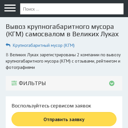
Меню
Главная
Вывоз крупногабаритного мусора
Вопрос юристу
(КГМ) самосвалом в Великих Луках
Великие Луки
Крупногабаритный мусор (КГМ)
ПОЛЬЗОВАТЕЛЯМ
в Великих Луках зарегистрированы 2 компании по вывозу
крупногабаритного мусора (КГМ) с отзывами, рейтингом и
Компании
фотографиями
Экоблог
ФИЛЬТРЫ
КОМПАНИЯМ
Личный кабинет
Воспользуйтесь сервисом заявок
© 2026 Все права защищены
Отправить заявку