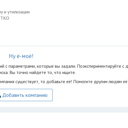
у и утилизации
с ТКО
Ну ё-моё!
ий с параметрами, которые вы задали. Поэкспериментируйте с 
ска. Вы точно найдете то, что ищите.
омпания существует, то добавьте её! Помогите другим людям её
Добавить компанию