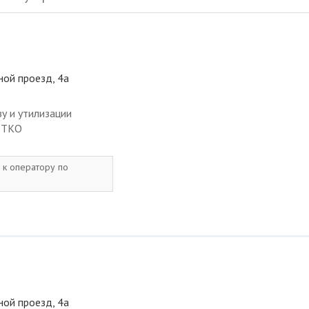
ной проезд, 4а
у и утилизации
с ТКО
 к оператору по
ной проезд, 4а