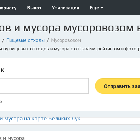
 юристу
Вывоз
Утилизация
Еще
в и мусора мусоровозом 
Пищевые отходы
Мусоровозом
ывозу пищевых отходов и мусора с отзывами, рейтингом и фото
ок
Отправить за
ах
 мусора на карте Великих Лук
в и мусора