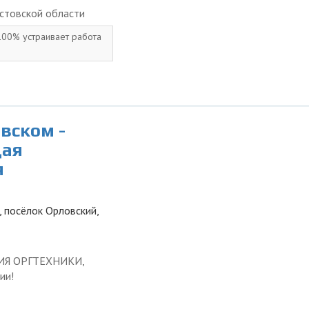
стовской области
 100% устраивает работа
вском -
щая
я
, посёлок Орловский,
ЦИЯ ОРГТЕХНИКИ,
ии!