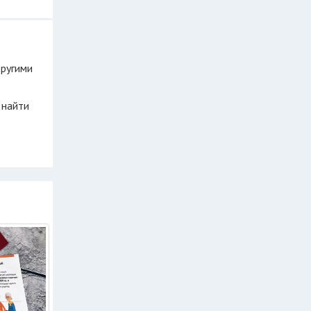
другими
 найти