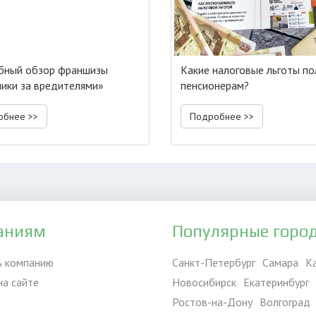
бный обзор франшизы
Какие налоговые льготы п
ики за вредителями»
пенсионерам?
обнее >>
Подробнее >>
аниям
Популярные горо
ь компанию
Санкт-Петербург
Самара
К
на сайте
Новосибирск
Екатеринбург
Ростов-на-Дону
Волгоград