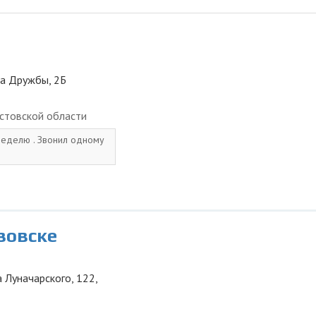
ца Дружбы, 2Б
стовской области
неделю . Звонил одному
зовске
 Луначарского, 122,