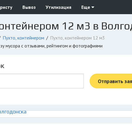
ристу
Вывоз
Утилизация
Еще
контейнером 12 м3 в Волго
Пухто, контейнером
Пухто, контейнером 12 м3
озу мусора с отзывами, рейтингом и фотографиями
ок
Отправить за
олгодонска