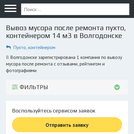
Меню
Главная
Вывоз мусора после ремонта пухто,
Вопрос юристу
контейнером 14 м3 в Волгодонске
Волгодонск
Пухто, контейнером
ПОЛЬЗОВАТЕЛЯМ
в Волгодонске зарегистрирована 1 компания по вывозу
мусора после ремонта с отзывами, рейтингом и
Компании
фотографиями
Экоблог
ФИЛЬТРЫ
КОМПАНИЯМ
Личный кабинет
Воспользуйтесь сервисом заявок
© 2026 Все права защищены
Отправить заявку