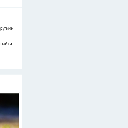
другими
 найти