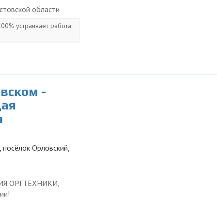
стовской области
 100% устраивает работа
вском -
щая
я
, посёлок Орловский,
ЦИЯ ОРГТЕХНИКИ,
ии!