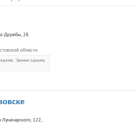
ца Дружбы, 2Б
стовской области
неделю . Звонил одному
зовске
 Луначарского, 122,