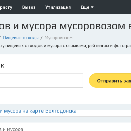
ристу
Вывоз
Утилизация
Еще
ов и мусора мусоровозом 
Пищевые отходы
Мусоровозом
озу пищевых отходов и мусора с отзывами, рейтингом и фотогр
ок
Отправить за
 мусора на карте Волгодонска
в и мусора