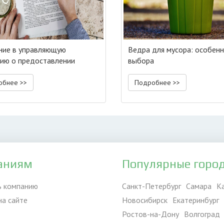
ние в управляющую
Ведра для мусора: особен
ию о предоставлении
выбора
мации
обнее >>
Подробнее >>
аниям
Популярные горо
ь компанию
Санкт-Петербург
Самара
К
на сайте
Новосибирск
Екатеринбург
Ростов-на-Дону
Волгоград