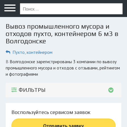
Меню
Главная
Вывоз промышленного мусора и
Вопрос юристу
отходов пухто, контейнером 6 м3 в
Волгодонске
Волгодонск
Пухто, контейнером
ПОЛЬЗОВАТЕЛЯМ
Компании
в Волгодонске зарегистрированы 3 компании по вывозу
промышленного мусора и отходов с отзывами, рейтингом
Экоблог
и фотографиями
КОМПАНИЯМ
ФИЛЬТРЫ
Личный кабинет
© 2026 Все права защищены
Воспользуйтесь сервисом заявок
Отправить заявку