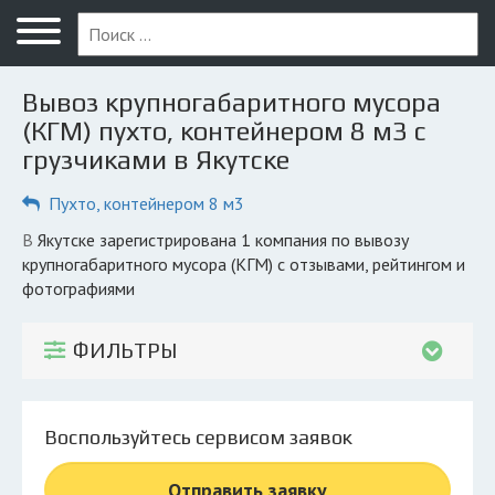
Меню
Главная
Вывоз крупногабаритного мусора
Вопрос юристу
(КГМ) пухто, контейнером 8 м3 с
грузчиками в Якутске
Якутск
Пухто, контейнером 8 м3
ПОЛЬЗОВАТЕЛЯМ
Компании
в Якутске зарегистрирована 1 компания по вывозу
крупногабаритного мусора (КГМ) с отзывами, рейтингом и
Экоблог
фотографиями
КОМПАНИЯМ
ФИЛЬТРЫ
Личный кабинет
© 2026 Все права защищены
Воспользуйтесь сервисом заявок
Отправить заявку