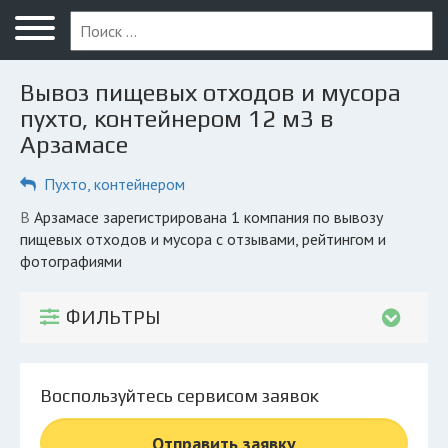
Меню
Главная
Вывоз пищевых отходов и мусора
Вопрос юристу
пухто, контейнером 12 м3 в
Арзамасе
Арзамас
Пухто, контейнером
ПОЛЬЗОВАТЕЛЯМ
Компании
в Арзамасе зарегистрирована 1 компания по вывозу
пищевых отходов и мусора с отзывами, рейтингом и
Экоблог
фотографиями
КОМПАНИЯМ
ФИЛЬТРЫ
Личный кабинет
© 2026 Все права защищены
Воспользуйтесь сервисом заявок
Отправить заявку