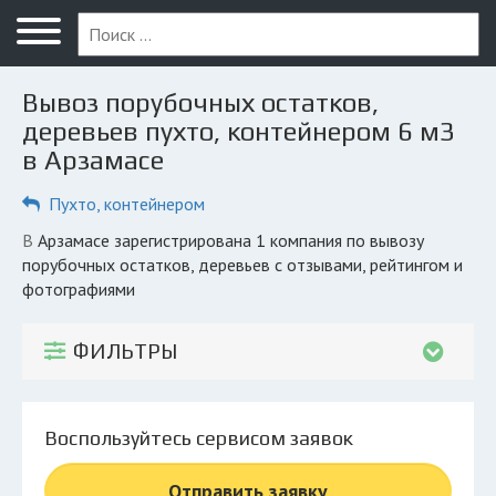
Меню
Главная
Вывоз порубочных остатков,
Вопрос юристу
деревьев пухто, контейнером 6 м3
в Арзамасе
Арзамас
Пухто, контейнером
ПОЛЬЗОВАТЕЛЯМ
Компании
в Арзамасе зарегистрирована 1 компания по вывозу
порубочных остатков, деревьев с отзывами, рейтингом и
Экоблог
фотографиями
КОМПАНИЯМ
ФИЛЬТРЫ
Личный кабинет
© 2026 Все права защищены
Воспользуйтесь сервисом заявок
Отправить заявку