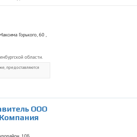
Максима Горького, 60 ,
енбургской области.
 же, предоставляются
авитель ООО
 Компания
икрорайон, 10Б