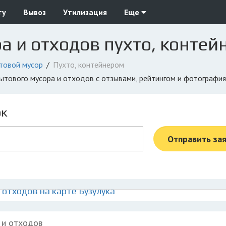
ту
Вывоз
Утилизация
Еще
а и отходов пухто, контей
товой мусор
Пухто, контейнером
 бытового мусора и отходов с отзывами, рейтингом и фотографи
ок
Отправить за
отходов на карте Бузулука
 и отходов