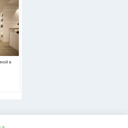
иной в
да