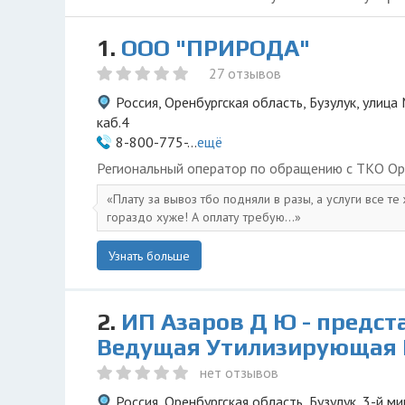
1.
ООО "ПРИРОДА"
27 отзывов
Россия, Оренбургская область, Бузулук, улица 
каб.4
8-800-775-...
ещё
Региональный оператор по обращению с ТКО Ор
Плату за вывоз тбо подняли в разы, а услуги все те
гораздо хуже! А оплату требую...
Узнать больше
2.
ИП Азаров Д Ю - предст
Ведущая Утилизирующая
нет отзывов
Россия, Оренбургская область, Бузулук, 3-й м