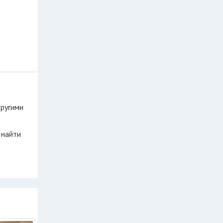
другими
 найти