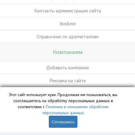
Контакты администрации сайта
ЭкоБлог
Справочник по драгметаллам
Компаниям
Добавить компанию
Реклама на сайте
Этот сайт использует куки. Продолжая им пользоваться, вы
База данных сайта vyvoz.org является интеллектуальной
сооглашаетесь на обработку персональных данных в
собственностью ООО «Профит» и охраняется законом.
соответствии с
Политика в отношении обработки
персональных данных
Соглашаюсь