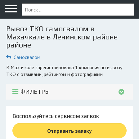
Меню
Главная
Вывоз ТКО самосвалом в
Вопрос юристу
Махачкале в Ленинском районе
районе
Махачкала
Самосвалом
ПОЛЬЗОВАТЕЛЯМ
Компании
в Махачкале зарегистрирована 1 компания по вывозу
ТКО с отзывами, рейтингом и фотографиями
Экоблог
ФИЛЬТРЫ
КОМПАНИЯМ
Личный кабинет
Воспользуйтесь сервисом заявок
© 2026 Все права защищены
Отправить заявку