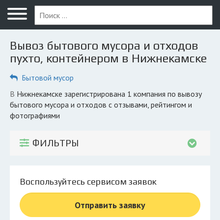
Меню
Главная
Вывоз бытового мусора и отходов
Вопрос юристу
пухто, контейнером в Нижнекамске
Нижнекамск
Бытовой мусор
ПОЛЬЗОВАТЕЛЯМ
в Нижнекамске зарегистрирована 1 компания по вывозу
бытового мусора и отходов с отзывами, рейтингом и
Компании
фотографиями
Экоблог
ФИЛЬТРЫ
КОМПАНИЯМ
Личный кабинет
Воспользуйтесь сервисом заявок
© 2026 Все права защищены
Отправить заявку