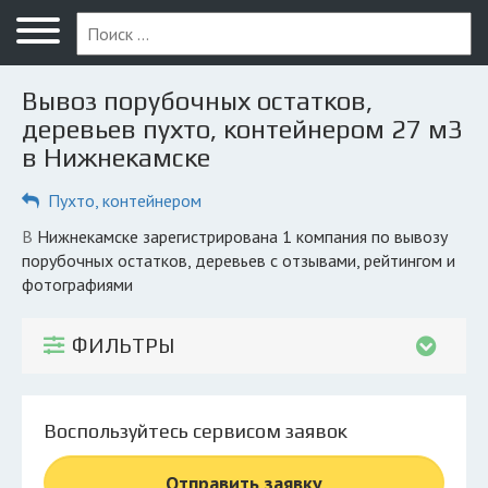
Меню
Главная
Вывоз порубочных остатков,
Вопрос юристу
деревьев пухто, контейнером 27 м3
в Нижнекамске
Нижнекамск
Пухто, контейнером
ПОЛЬЗОВАТЕЛЯМ
Компании
в Нижнекамске зарегистрирована 1 компания по вывозу
порубочных остатков, деревьев с отзывами, рейтингом и
Экоблог
фотографиями
КОМПАНИЯМ
ФИЛЬТРЫ
Личный кабинет
© 2026 Все права защищены
Воспользуйтесь сервисом заявок
Отправить заявку