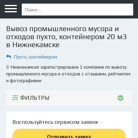
Меню
Главная
Вывоз промышленного мусора и
Вопрос юристу
отходов пухто, контейнером 20 м3
в Нижнекамске
Нижнекамск
Пухто, контейнером
ПОЛЬЗОВАТЕЛЯМ
Компании
в Нижнекамске зарегистрирована 1 компания по вывозу
промышленного мусора и отходов с отзывами, рейтингом
Экоблог
и фотографиями
КОМПАНИЯМ
ФИЛЬТРЫ
Личный кабинет
© 2026 Все права защищены
Воспользуйтесь сервисом заявок
Отправить заявку