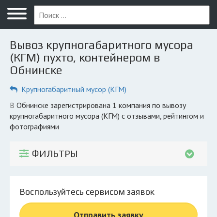
Меню
Главная
Вывоз крупногабаритного мусора
Вопрос юристу
(КГМ) пухто, контейнером в
Обнинске
Обнинск
Крупногабаритный мусор (КГМ)
ПОЛЬЗОВАТЕЛЯМ
Компании
в Обнинске зарегистрирована 1 компания по вывозу
крупногабаритного мусора (КГМ) с отзывами, рейтингом и
Экоблог
фотографиями
КОМПАНИЯМ
ФИЛЬТРЫ
Личный кабинет
© 2026 Все права защищены
Воспользуйтесь сервисом заявок
Отправить заявку