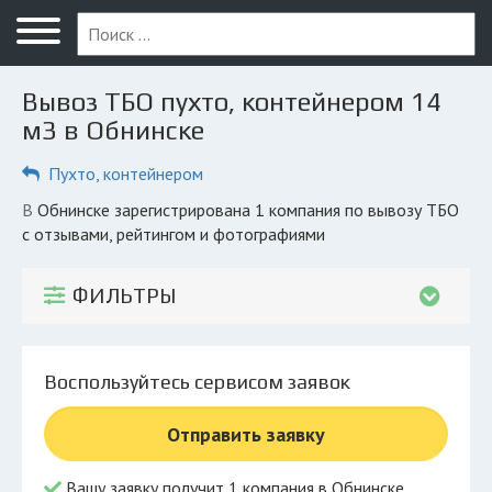
Меню
Главная
Вывоз ТБО пухто, контейнером 14
Вопрос юристу
м3 в Обнинске
Обнинск
Пухто, контейнером
ПОЛЬЗОВАТЕЛЯМ
в Обнинске зарегистрирована 1 компания по вывозу ТБО
с отзывами, рейтингом и фотографиями
Компании
Экоблог
ФИЛЬТРЫ
КОМПАНИЯМ
Личный кабинет
Воспользуйтесь сервисом заявок
© 2026 Все права защищены
Отправить заявку
Вашу заявку получит 1 компания в Обнинске