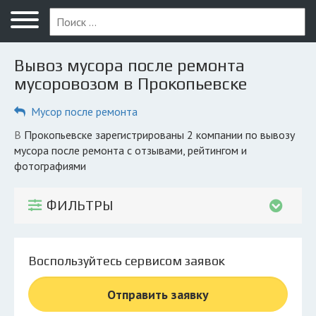
Меню
Главная
Вывоз мусора после ремонта
Вопрос юристу
мусоровозом в Прокопьевске
Прокопьевск
Мусор после ремонта
ПОЛЬЗОВАТЕЛЯМ
в Прокопьевске зарегистрированы 2 компании по вывозу
мусора после ремонта с отзывами, рейтингом и
Компании
фотографиями
Экоблог
ФИЛЬТРЫ
КОМПАНИЯМ
Личный кабинет
Воспользуйтесь сервисом заявок
© 2026 Все права защищены
Отправить заявку