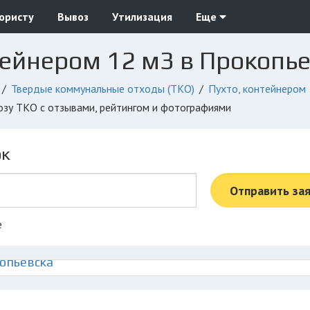
юристу
Вывоз
Утилизация
Еще
тейнером 12 м3 в Прокопь
Твердые коммунальные отходы (ТКО)
Пухто, контейнером
возу ТКО с отзывами, рейтингом и фотографиями
ок
Отправить за
е
копьевска