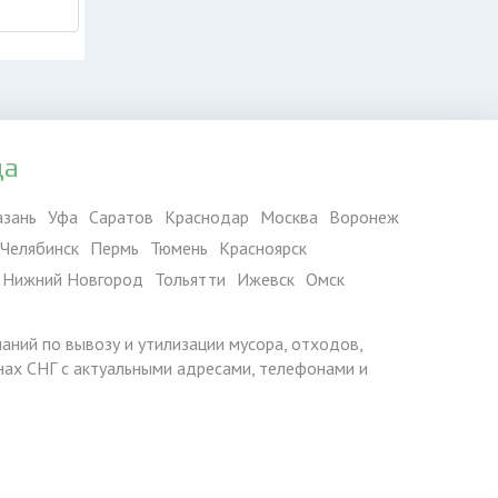
да
азань
Уфа
Саратов
Краснодар
Москва
Воронеж
Челябинск
Пермь
Тюмень
Красноярск
Нижний Новгород
Тольятти
Ижевск
Омск
паний по вывозу и утилизации мусора, отходов,
ранах СНГ с актуальными адресами, телефонами и