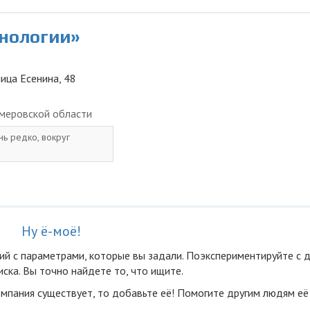
хнологии»
лица Есенина, 48
меровской области
нь редко, вокруг
Ну ё-моё!
ий с параметрами, которые вы задали. Поэкспериментируйте с 
ска. Вы точно найдете то, что ищите.
омпания существует, то добавьте её! Помогите другим людям её