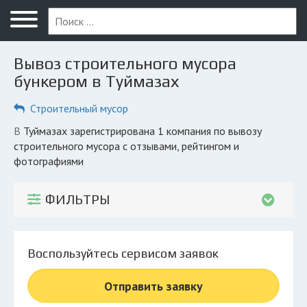
Меню
Главная
Вывоз строительного мусора
Вопрос юристу
бункером в Туймазах
Туймазы
Строительный мусор
ПОЛЬЗОВАТЕЛЯМ
в Туймазах зарегистрирована 1 компания по вывозу
строительного мусора с отзывами, рейтингом и
Вывоз
фотографиями
Рег. операторы
ФИЛЬТРЫ
Обеззараживание
КОМПАНИЯМ
Личный кабинет
Воспользуйтесь сервисом заявок
Отправить заявку
© 2026 Все права защищены