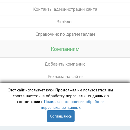
Контакты администрации сайта
ЭкоБлог
Справочник по драгметаллам
Компаниям
Добавить компанию
Реклама на сайте
Этот сайт использует куки. Продолжая им пользоваться, вы
База данных сайта vyvoz.org является интеллектуальной
сооглашаетесь на обработку персональных данных в
собственностью ООО «Профит» и охраняется законом.
соответствии с
Политика в отношении обработки
персональных данных
Соглашаюсь