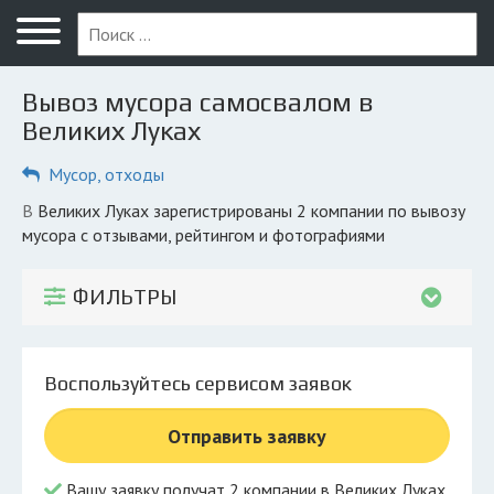
Меню
Главная
Вывоз мусора самосвалом в
Вопрос юристу
Великих Луках
Великие Луки
Мусор, отходы
ПОЛЬЗОВАТЕЛЯМ
в Великих Луках зарегистрированы 2 компании по вывозу
мусора с отзывами, рейтингом и фотографиями
Компании
Экоблог
ФИЛЬТРЫ
КОМПАНИЯМ
Личный кабинет
Воспользуйтесь сервисом заявок
© 2026 Все права защищены
Отправить заявку
Вашу заявку получат 2 компании в Великих Луках