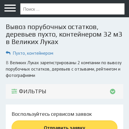
Меню
Главная
Вывоз порубочных остатков,
Вопрос юристу
деревьев пухто, контейнером 32 м3
в Великих Луках
Великие Луки
Пухто, контейнером
ПОЛЬЗОВАТЕЛЯМ
Компании
в Великих Луках зарегистрированы 2 компании по вывозу
порубочных остатков, деревьев с отзывами, рейтингом и
Экоблог
фотографиями
КОМПАНИЯМ
ФИЛЬТРЫ
Личный кабинет
© 2026 Все права защищены
Воспользуйтесь сервисом заявок
Отправить заявку