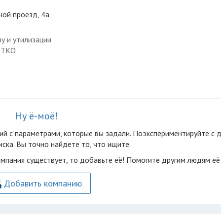
ной проезд, 4а
у и утилизации
с ТКО
Ну ё-моё!
ий с параметрами, которые вы задали. Поэкспериментируйте с 
ска. Вы точно найдете то, что ищите.
омпания существует, то добавьте её! Помогите другим людям её
Добавить компанию