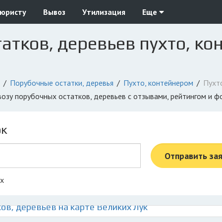
 юристу
Вывоз
Утилизация
Еще
атков, деревьев пухто, ко
Порубочные остатки, деревья
Пухто, контейнером
Пухт
ывозу порубочных остатков, деревьев с отзывами, рейтингом и 
ок
Отправить за
ах
ов, деревьев на карте Великих Лук