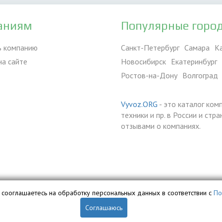
аниям
Популярные горо
ь компанию
Санкт-Петербург
Самара
К
на сайте
Новосибирск
Екатеринбург
Ростов-на-Дону
Волгоград
Vyvoz.ORG
- это каталог ком
техники и пр. в России и ст
отзывами о компаниях.
вы сооглашаетесь на обработку персональных данных в соответствии с
По
Соглашаюсь
обственностью ООО «Профит» и охраняется законом.