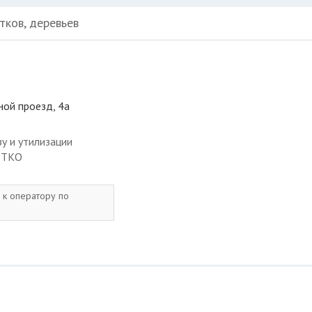
тков, деревьев
ной проезд, 4а
у и утилизации
с ТКО
 к оператору по