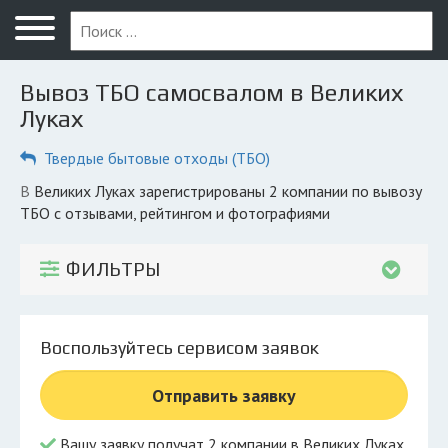
Меню
Главная
Вывоз ТБО самосвалом в Великих
Вопрос юристу
Луках
Великие Луки
Твердые бытовые отходы (ТБО)
ПОЛЬЗОВАТЕЛЯМ
в Великих Луках зарегистрированы 2 компании по вывозу
ТБО с отзывами, рейтингом и фотографиями
Компании
Экоблог
ФИЛЬТРЫ
КОМПАНИЯМ
Личный кабинет
Воспользуйтесь сервисом заявок
© 2026 Все права защищены
Отправить заявку
Вашу заявку получат 2 компании в Великих Луках