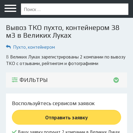
Меню
Главная
Вывоз ТКО пухто, контейнером 38
Вопрос юристу
м3 в Великих Луках
Великие Луки
Пухто, контейнером
ПОЛЬЗОВАТЕЛЯМ
в Великих Луках зарегистрированы 2 компании по вывозу
ТКО с отзывами, рейтингом и фотографиями
Компании
Экоблог
ФИЛЬТРЫ
КОМПАНИЯМ
Личный кабинет
Воспользуйтесь сервисом заявок
© 2026 Все права защищены
Отправить заявку
Вашу заявку получат 2 компании в Великих Луках