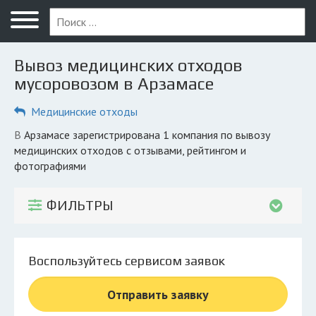
Меню
Главная
Вывоз медицинских отходов
Вопрос юристу
мусоровозом в Арзамасе
Арзамас
Медицинские отходы
ПОЛЬЗОВАТЕЛЯМ
в Арзамасе зарегистрирована 1 компания по вывозу
медицинских отходов с отзывами, рейтингом и
Компании
фотографиями
Экоблог
ФИЛЬТРЫ
КОМПАНИЯМ
Личный кабинет
Воспользуйтесь сервисом заявок
© 2026 Все права защищены
Отправить заявку