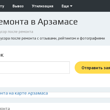
ту
Вывоз
Утилизация
Еще
емонта в Арзамасе
сор после ремонта
 мусора после ремонта с отзывами, рейтингом и фотографиями
ок
Отправить за
нта на карте Арзамаса
монта