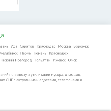
да
азань
Уфа
Саратов
Краснодар
Москва
Воронеж
Челябинск
Пермь
Тюмень
Красноярск
Нижний Новгород
Тольятти
Ижевск
Омск
паний по вывозу и утилизации мусора, отходов,
ранах СНГ с актуальными адресами, телефонами и