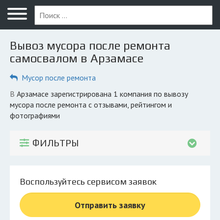
Меню
Главная
Вывоз мусора после ремонта
Вопрос юристу
самосвалом в Арзамасе
Арзамас
Мусор после ремонта
ПОЛЬЗОВАТЕЛЯМ
в Арзамасе зарегистрирована 1 компания по вывозу
мусора после ремонта с отзывами, рейтингом и
Компании
фотографиями
Экоблог
ФИЛЬТРЫ
КОМПАНИЯМ
Личный кабинет
Воспользуйтесь сервисом заявок
© 2026 Все права защищены
Отправить заявку