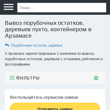
Меню
Главная
Вывоз порубочных остатков,
Вопрос юристу
деревьев пухто, контейнером в
Арзамасе
Арзамас
Порубочные остатки, деревья
ПОЛЬЗОВАТЕЛЯМ
Компании
в Арзамасе зарегистрирована 1 компания по вывозу
порубочных остатков, деревьев с отзывами, рейтингом и
Экоблог
фотографиями
КОМПАНИЯМ
ФИЛЬТРЫ
Личный кабинет
© 2026 Все права защищены
Воспользуйтесь сервисом заявок
Отправить заявку