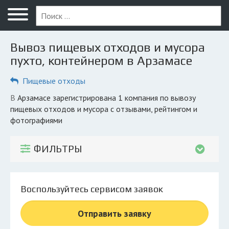
Меню
Главная
Вывоз пищевых отходов и мусора
Вопрос юристу
пухто, контейнером в Арзамасе
Арзамас
Пищевые отходы
ПОЛЬЗОВАТЕЛЯМ
в Арзамасе зарегистрирована 1 компания по вывозу
пищевых отходов и мусора с отзывами, рейтингом и
Компании
фотографиями
Экоблог
ФИЛЬТРЫ
КОМПАНИЯМ
Личный кабинет
Воспользуйтесь сервисом заявок
© 2026 Все права защищены
Отправить заявку