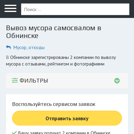
Меню
Главная
Вывоз мусора самосвалом в
Вопрос юристу
Обнинске
Обнинск
Мусор, отходы
ПОЛЬЗОВАТЕЛЯМ
в Обнинске зарегистрированы 2 компании по вывозу
мусора с отзывами, рейтингом и фотографиями
Компании
Экоблог
ФИЛЬТРЫ
КОМПАНИЯМ
Личный кабинет
Воспользуйтесь сервисом заявок
© 2026 Все права защищены
Отправить заявку
Вашу заявку получат 2 компании в Обнинске