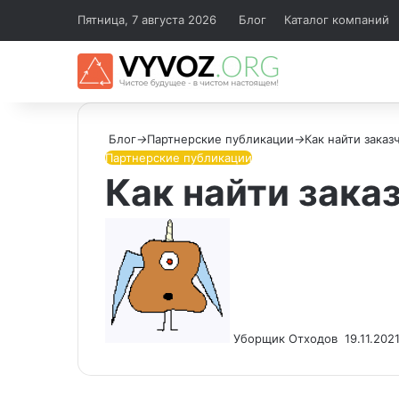
Пятница, 7 августа 2026
Блог
Каталог компаний
Блог
→
Партнерские публикации
→
Как найти заказ
Партнерские публикации
Как найти зака
Send
an
email
Уборщик Отходов
19.11.202