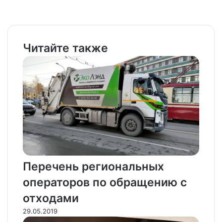
Facebook
X
LinkedIn
Tumblr
Pinterest
Reddit
VKontakte
Odnoklassniki
Pocket
WhatsApp
Telegram
Viber
Email
Распечатать
Читайте также
Перечень региональных
операторов по обращению с
отходами
29.05.2019