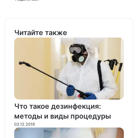
Facebook
X
LinkedIn
Tumblr
Pinterest
Reddit
VKontakte
Odnoklassniki
Pocket
WhatsApp
Telegram
Viber
Email
Распечатать
Читайте также
Что такое дезинфекция:
методы и виды процедуры
03.12.2019